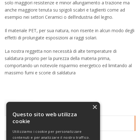
solo maggiori resistenze e minor allungamento a trazione ma
anche maggiore tenuta su spigoli scabri e taglienti come ad
esempio nei settori Ceramici o dell’industria del legno.
Il materiale PET, per sua natura, non risente in alcun modo degli
effetti di prolungate esposizioni ai raggi solari.
La nostra reggetta non necessità di alte temperature di
saldatura proprio per la purezza della materia prima,
comportando un notevole risparmio energetico ed limitando al
massimo fumi e scorie di saldatura
×
Prodotti
Questo sito web utilizza
cookie
Reggette in polipropilene e poliestere
Utilizziamo i cookie per personalizzare
contenuti e per analizzare il nostro traffico.
Spaghi